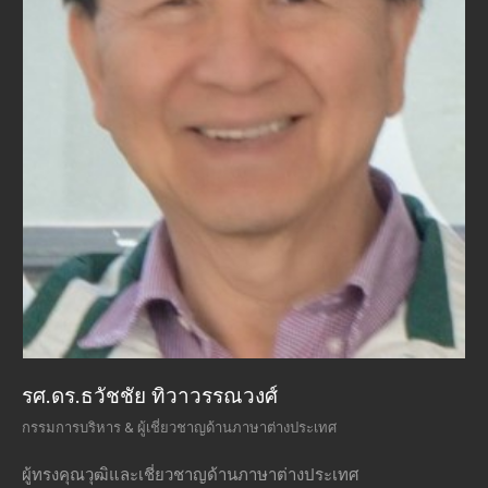
ดร
ที่
รศ.ดร.ธวัชชัย ทิวาวรรณวงศ์
อา
กรรมการบริหาร & ผู้เชี่ยวชาญด้านภาษาต่างประเทศ
เช
แล
ผู้ทรงคุณวุฒิและเชี่ยวชาญด้านภาษาต่างประเทศ