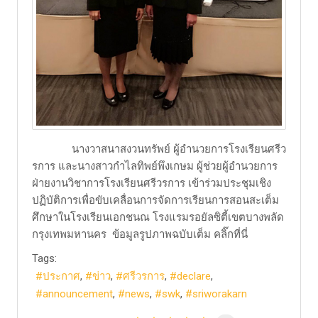
​ นางวาสนาสงวนทรัพย์ ผู้อำนวยการโรงเรียนศรีว
รการ และนางสาวกำไลทิพย์พึงเกษม ผู้ช่วยผู้อำนวยการ
ฝ่ายงานวิชาการโรงเรียนศรีวรการ เข้าร่วมประชุมเชิง
ปฏิบัติการเพื่อขับเคลื่อนการจัดการเรียนการสอนสะเต็ม
ศึกษาในโรงเรียนเอกชนณ โรงแรมรอยัลซิตี้เขตบางพลัด
กรุงเทพมหานคร ​ข้อมูลรูปภาพฉบับเต็ม คลิ๊กที่นี่
Tags:
ประกาศ
ข่าว
ศรีวรการ
declare
announcement
news
swk
sriworakarn