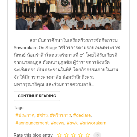
​ สถาบันการศึกษาในเครือศรีวรการจัดกิจกรรม
Sriworakarn On Stage "ศรีวรการตามรอยเพลงพระราช
นิพนธ์ น้อมรำลึกในหลวงรัชกาลที่ ๙" โดยได้รับเกียรติ
จากนายอนุกูล ตังคณานุกูลชัย ผู้ว่าราชการจังหวัด
ฉะเชิงเทรา เป็นประธานในพิธี โดยกิจกรรมภายในงาน
จัดให้มีการวางพวงมาลัย น้อมรำลึกถึงพระ
มหากรุณาธิคุณ และร่วมถวายความอาลั...
CONTINUE READING
Tags:
ประกาศ
ข่าว
ศรีวรการ
declare
announcement
news
swk
sriworakarn
Rate this blog entry:
0