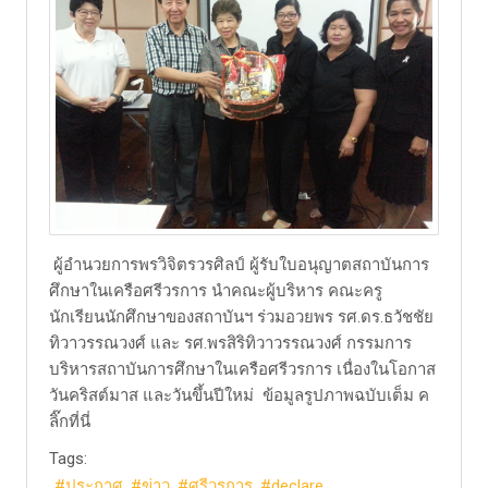
​ ผู้อำนวยการพรวิจิตรวรศิลป์ ผู้รับใบอนุญาตสถาบันการ
ศึกษาในเครือศรีวรการ นำคณะผู้บริหาร คณะครู
นักเรียนนักศึกษาของสถาบันฯ ร่วมอวยพร รศ.ดร.ธวัชชัย
ทิวาวรรณวงศ์ และ รศ.พรสิริทิวาวรรณวงศ์ กรรมการ
บริหารสถาบันการศึกษาในเครือศรีวรการ เนื่องในโอกาส
วันคริสต์มาส และวันขึ้นปีใหม่ ​ข้อมูลรูปภาพฉบับเต็ม ค
ลิ๊กที่นี่
Tags:
ประกาศ
ข่าว
ศรีวรการ
declare