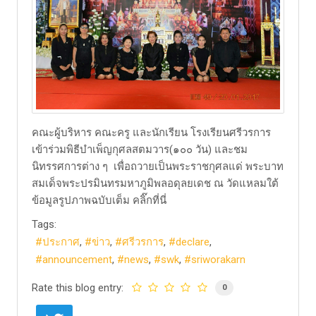
​คณะผู้บริหาร คณะครู และนักเรียน โรงเรียนศรีวรการ
เข้าร่วมพิธีบำเพ็ญกุศลสตมวาร(๑๐๐ วัน) และชม
นิทรรศการต่าง ๆ เพื่อถวายเป็นพระราชกุศลแด่ พระบาท
สมเด็จพระปรมินทรมหาภูมิพลอดุลยเดช ณ วัดแหลมใต้ ​
ข้อมูลรูปภาพฉบับเต็ม คลิ๊กที่นี่
Tags:
ประกาศ
ข่าว
ศรีวรการ
declare
announcement
news
swk
sriworakarn
Rate this blog entry:
0