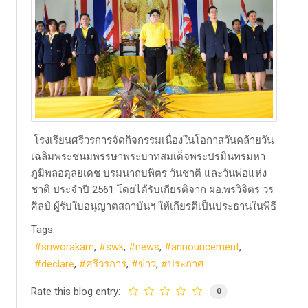
โรงเรียนศรีวรการจัดกิจกรรมเนื่องในโอกาสวันคล้ายวัน
เฉลิมพระชนมพรรษาพระบาทสมเด็จพระปรมินทรมหา
ภูมิพลอดุลยเดช บรมนาถบพิตร วันชาติ และวันพ่อแห่ง
ชาติ ประจำปี 2561 โดยได้รับเกียรติจาก ผอ.พรวิจิตร วร
ศิลป์ ผู้รับใบอนุญาตสถาบันฯ ให้เกียรติเป็นประธานในพิธี
Tags:
sriworakarn
swk
news
announcement
declare
ศรีวรการ
ข่าว
ประกาศ
Rate this blog entry:
0