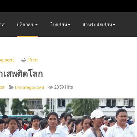
าศ
บล็อกครู
โรงเรียน
สำหรับนักเรียน
og post
Print
ยาเสพติดโลก
er
2359 Hits
Uncategorized