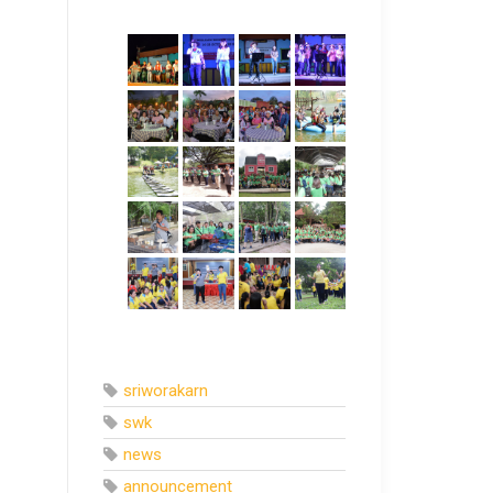
sriworakarn
swk
news
announcement