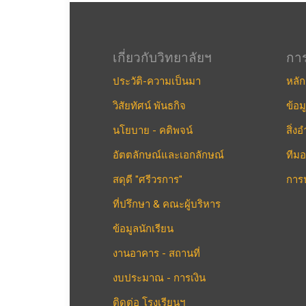
เกี่ยวกับวิทยาลัยฯ
กา
ประวัติ-ความเป็นมา
หลัก
วิสัยทัศน์ พันธกิจ
ข้อม
นโยบาย - คติพจน์
สิ่
อัตตลักษณ์และเอกลักษณ์
ทีมอ
สดุดี "ศรีวรการ"
การ
ที่ปรึกษา & คณะผู้บริหาร
ข้อมูลนักเรียน
งานอาคาร - สถานที่
งบประมาณ - การเงิน
ติดต่อ โรงเรียนฯ