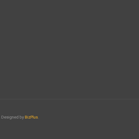
์. Designed by
BizPlus
.