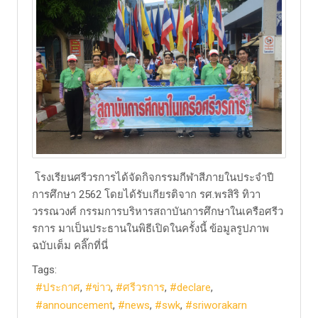
โรงเรียนศรีวรการได้จัดกิจกรรมกีฬาสีภายในประจำปี
การศึกษา 2562 โดยได้รับเกียรติจาก รศ.พรสิริ ทิวา
วรรณวงศ์ กรรมการบริหารสถาบันการศึกษาในเครือศรีว
รการ มาเป็นประธานในพิธีเปิดในครั้งนี้ ข้อมูลรูปภาพ
ฉบับเต็ม คลิ๊กที่นี่
Tags:
ประกาศ
ข่าว
ศรีวรการ
declare
announcement
news
swk
sriworakarn