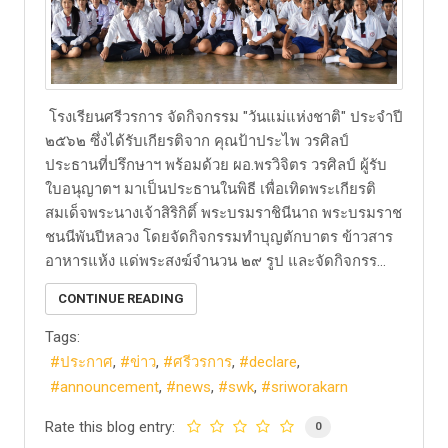
โรงเรียนศรีวรการ จัดกิจกรรม "วันแม่แห่งชาติ" ประจำปี
๒๕๖๒ ซึ่งได้รับเกียรติจาก คุณป้าประไพ วรศิลป์
ประธานที่ปรึกษาฯ พร้อมด้วย ผอ.พรวิจิตร วรศิลป์ ผู้รับ
ใบอนุญาตฯ มาเป็นประธานในพิธี เพื่อเทิดพระเกียรติ
สมเด็จพระนางเจ้าสิริกิติ์ พระบรมราชินีนาถ พระบรมราช
ชนนีพันปีหลวง โดยจัดกิจกรรมทำบุญตักบาตร ข้าวสาร
อาหารแห้ง แด่พระสงฆ์จำนวน ๒๙ รูป และจัดกิจกรร...
CONTINUE READING
Tags:
ประกาศ
ข่าว
ศรีวรการ
declare
announcement
news
swk
sriworakarn
Rate this blog entry:
0