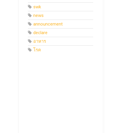
swk
news
announcement
declare
อาหาร
โรค