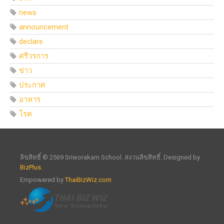
news
announcement
declare
ศรีวรการ
ข่าว
ประกาศ
อาหาร
โรค
ลิขสิทธิ์ © 2569 Sriworakarn School. สงวนลิขสิทธิ์. Designed by
BizPlus
.
Empowered by
ThaiBizWiz.com