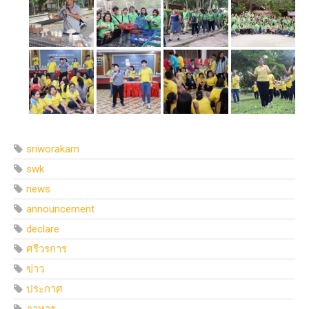
sriworakarn
swk
news
announcement
declare
ศรีวรการ
ข่าว
ประกาศ