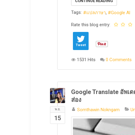
CONTINUE READING
Tags:
แปลภาษา
Google Al
Rate this blog entry:
Tweet
1531 Hits
0 Comments
Google Translate อัพเ
ส่อง
Somthawin Nokngam
Un
พ.ย.
15