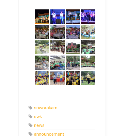
sriworakarn
swk
news
announcement