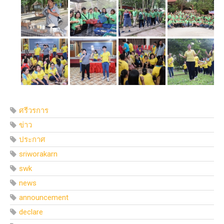
ศรีวรการ
ข่าว
ประกาศ
sriworakarn
swk
news
announcement
declare