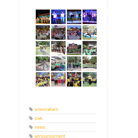
sriworakarn
swk
news
announcement