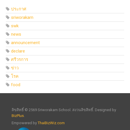
ประกาศ
sriworakarn
swk
news
announcement
declare
ศรีวรการ
ข่าว
โรค
food
ลิขสิทธิ์ © 2569 Sriworakarn School. สงวนลิขสิทธิ์. Designed by
BizPlus
.
Empowered by
ThaiBizWiz.com