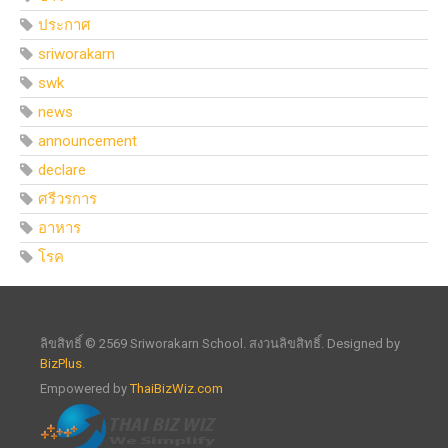
ประกาศ
sriworakarn
swk
news
announcement
declare
ศรีวรการ
อาหาร
โรค
ลิขสิทธิ์ © 2569 Sriworakarn School. สงวนลิขสิทธิ์. Designed by
BizPlus
.
Empowered by
ThaiBizWiz.com