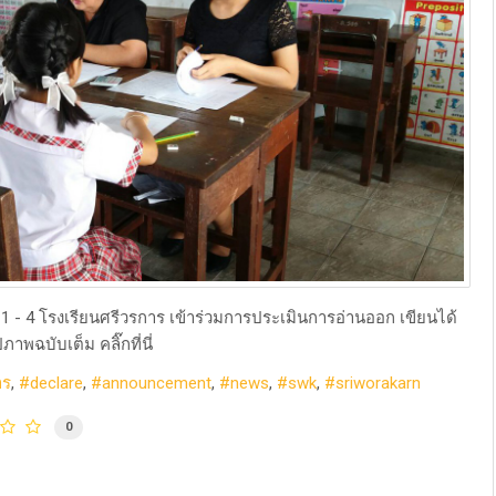
ี่ 1 - 4 โรงเรียนศรีวรการ เข้าร่วมการประเมินการอ่านออก เขียนได้
าพฉบับเต็ม คลิ๊กที่นี่
าร
declare
announcement
news
swk
sriworakarn
0