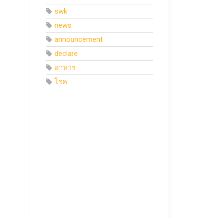
swk
news
announcement
declare
อาหาร
โรค