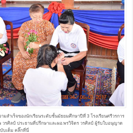
ามสำเร็จของนักเรียนระดับชั้นมัธยมศึกษาปีที่ 3 โรงเรียนศรีวรการ
 วรศิลป์ ประธานที่ปรึกษาและผอ.พรวิจิตร วรศิลป์ ผู้รับใบอนุญาต
เต็ม คลิ๊กที่นี่