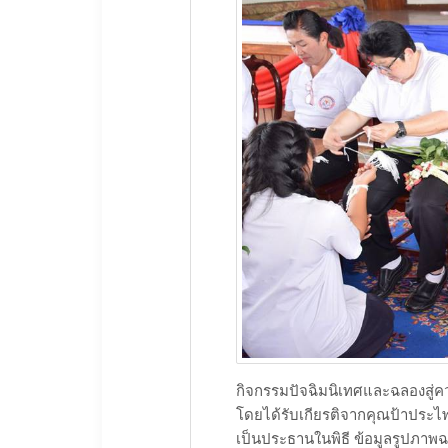
​กิจกรรมปัจฉิมนิเทศและฉลองสู่คว
โดยได้รับเกียรติจากคุณป้าประไพ
เป็นประธานในพิธี ​ข้อมูลรูปภาพฉบับ