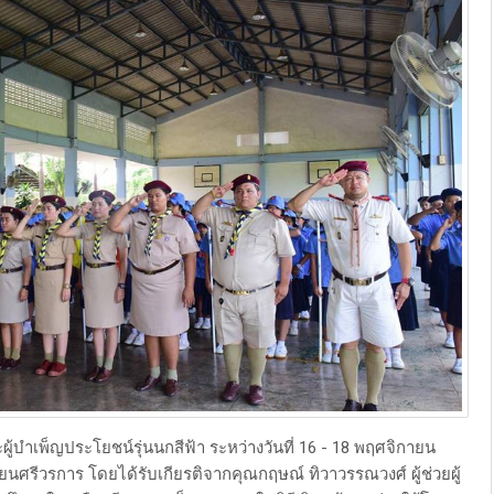
ู้บำเพ็ญประโยชน์รุ่นนกสีฟ้า ระหว่างวันที่ 16 - 18 พฤศจิกายน
ียนศรีวรการ โดยได้รับเกียรติจากคุณกฤษณ์ ทิวาวรรณวงศ์ ผู้ช่วยผู้