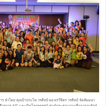
 นำโดย คุณป้าประไพ วรศิลป์ ผอ.พรวิจิตร วรศิลป์ จัดสัมมนา
รีวรการ 4.0" และเปิดโลกทรรศน์ ศูนย์ประสานงานเพื่อการอนุรักษ์