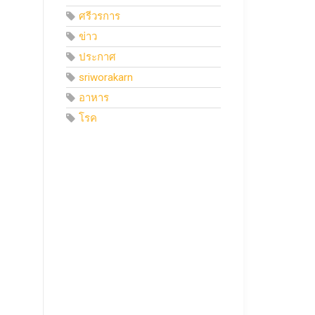
ศรีวรการ
ข่าว
ประกาศ
sriworakarn
อาหาร
โรค