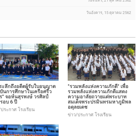
วันจันทร์, 21 ตุลาคม 2562
วันอังคาร, 15 ตุลาคม 2562
ีระลึกถึงอดีตผู้รับใบอนุญาต
"รวมพลังแห่งความภักดี" เพื่อ
บันการศึกษาในเครือศรีว
รวมพลังแห่งความภักดีแสดง
" จอห์นสุรพงษ์ วรศิลป์
ความอาลัยถวายแด่พระบาท
รอบ 6 ปี
สมเด็จพระปรมินทรมหาภูมิพล
อดุลยเดช
/ประกาศ โรงเรียน
ข่าว/ประกาศ โรงเรียน