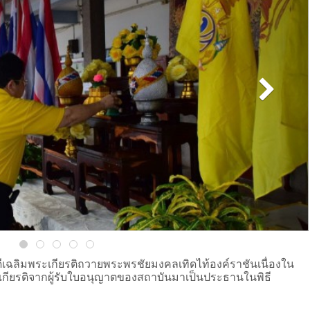
ีเฉลิมพระเกียรติถวายพระพรชัยมงคลเทิดไท้องค์ราชันเนื่องใน
ียรติจากผู้รับใบอนุญาตของสถาบันมาเป็นประธานในพิธี