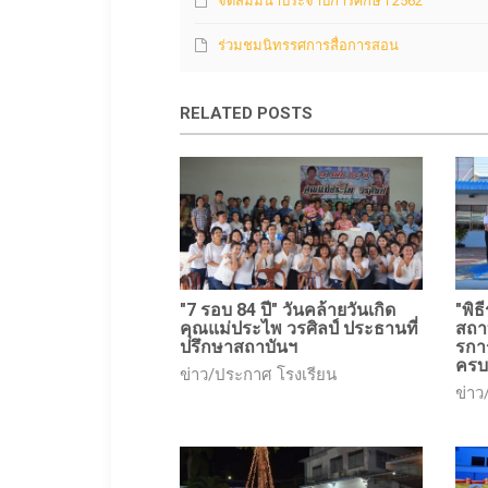
จัดสัมมนาประจำปีการศึกษา 2562
ร่วมชมนิทรรศการสื่อการสอน
RELATED POSTS
"7 รอบ 84 ปี" วันคล้ายวันเกิด
"พิธ
คุณแม่ประไพ วรศิลป์ ประธานที่
สถา
ปรึกษาสถาบันฯ
รการ
ครบ
ข่าว/ประกาศ โรงเรียน
ข่าว