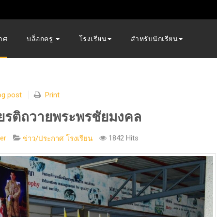
าศ
บล็อกครู
โรงเรียน
สำหรับนักเรียน
og post
Print
กียรติถวายพระพรชัยมงคล
er
1842 Hits
ข่าว/ประกาศ โรงเรียน