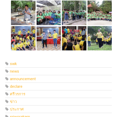
swk
news
announcement
declare
ศรีวรการ
ข่าว
ประกาศ
sriworakarn