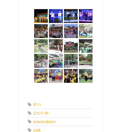
ข่าว
ประกาศ
sriworakarn
swk