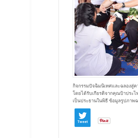
​กิจกรรมปัจฉิมนิเทศและฉลองสู่คว
โดยได้รับเกียรติจากคุณป้าประไพ
เป็นประธานในพิธี ​ข้อมูลรูปภาพฉบับ
Tweet