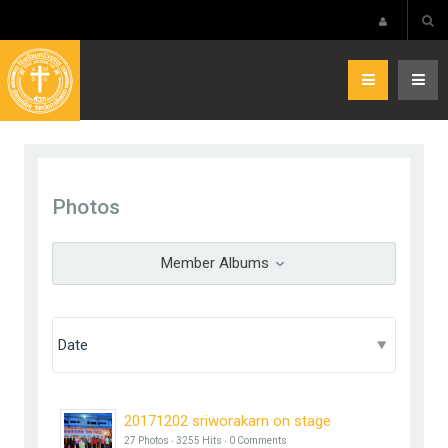
Photos
Member Albums
20171202 sriworakarn on stage
27 Photos ‧ 3255 Hits ‧ 0 Comments