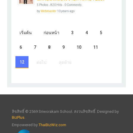
5 Photos ‧ 820 Hits ‧ 0 Comments
by
Webmaster
10 years ago
เริ่มต้น
ก่อนหน้า
3
4
5
6
7
8
9
10
11
12
ต่อไป
สุดท้าย
ลิขสิทธิ์ © 2569 Sriworakarn School. สงวนลิขสิทธิ์. Designed by
BizPlus
.
Empowered by
ThaiBizWiz.com