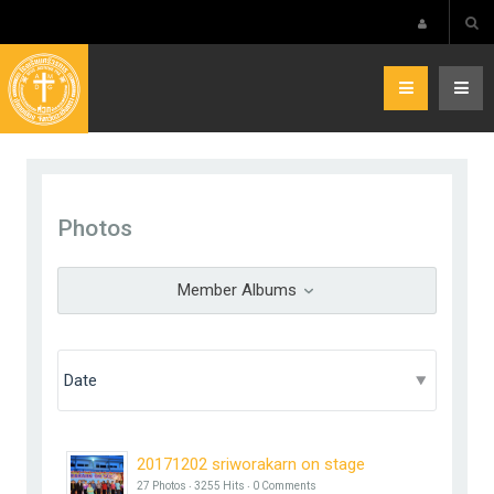
Photos
Member Albums
20171202 sriworakarn on stage
27 Photos ‧ 3255 Hits ‧ 0 Comments