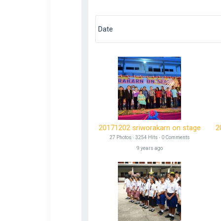
Webmaster
Go to Profile
20171202 sriworakarn on stage
27 Photos ‧ 3254 Hits ‧ 0 Comments
9 years ago