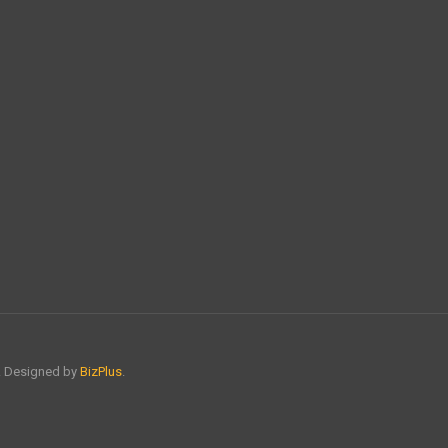
์. Designed by
BizPlus
.