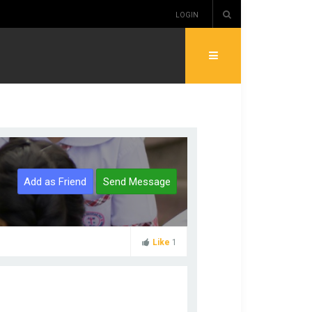
LOGIN
Add as Friend
Send Message
Like
1