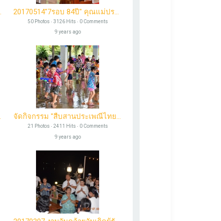
ษาใหม่2017
20170514"7รอบ 84ปี" คุณแม่ประไพ วรศิลป์
50 Photos ‧ 3126 Hits ‧ 0 Comments
9 years ago
20 ศรีวรการ
จัดกิจกรรม "สืบสานประเพณีไทย รดน้ำขอพรผู้ใหญ่" ประจำปี ๒๕๖๐
21 Photos ‧ 2411 Hits ‧ 0 Comments
9 years ago