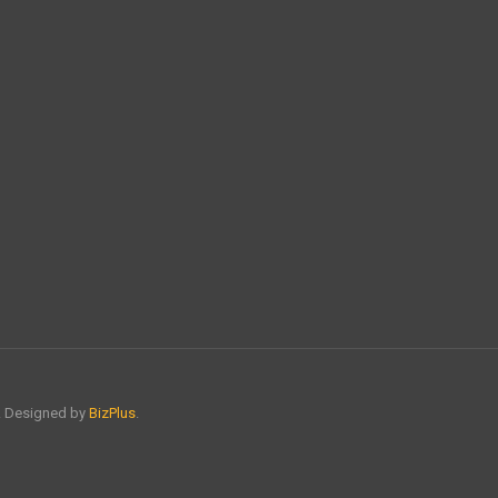
์. Designed by
BizPlus
.