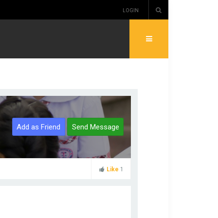
LOGIN
Add as Friend
Send Message
Like
1