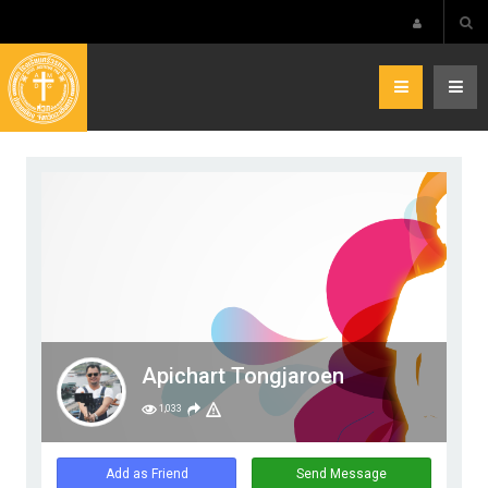
Apichart Tongjaroen
1,033
Add as Friend
Send Message