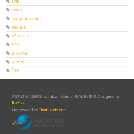
swk
news
announcement
declare
ศรีวรการ
ข่าว
ประกาศ
อาหาร
โรค
ลิขสิทธิ์ © 2569 Sriworakarn School. สงวนลิขสิทธิ์. Designed by
BizPlus
.
Empowered by
ThaiBizWiz.com