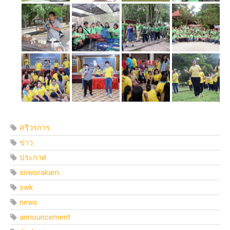
ศรีวรการ
ข่าว
ประกาศ
sriworakarn
swk
news
announcement